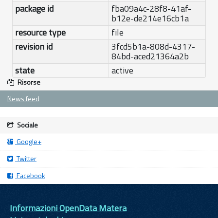
package id
fba09a4c-28f8-41af-
b12e-de214e16cb1a
resource type
file
revision id
3fcd5b1a-808d-4317-
84bd-aced21364a2b
state
active
Risorse
News feed
Sociale
Google+
Twitter
Facebook
Informazioni OpenData Matera