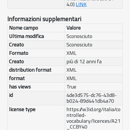
4.0)
LINK
Informazioni supplementari
Nome campo
Valore
Ultima modifica
Sconosciuto
Creato
Sconosciuto
Formato
XML
Creato
più di 12 anni fa
distribution format
XML
format
XML
has views
True
id
4de3d575-dc76-43d8-
b024-89d441db4a70
license type
https://w3id.org/italia/co
ntrolled-
vocabulary/licences/A21
_CCBY40