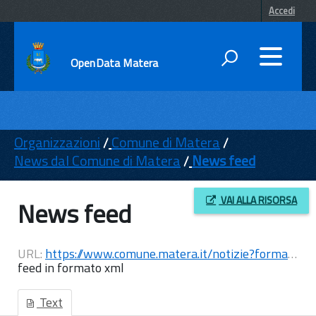
Accedi
OpenData Matera
DATI
ENTI
Organizzazioni
Comune di Matera
News dal Comune di Matera
News feed
TEMI
INFORMAZIONI
VAI ALLA RISORSA
News feed
URL:
https://www.comune.matera.it/notizie?format=feed&type=rss
feed in formato xml
Text