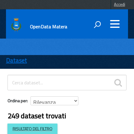
Accedi
OpenData Matera
DATI
ENTI
Dataset
TEMI
INFORMAZIONI
Ordina per
249 dataset trovati
RISULTATO DEL FILTRO