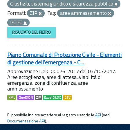
Giustizia, sistema giuridico e sicurezza pubblica
Formati:
ZIP
Tag:
aree ammassamento
PCPC
RISULTATO DEL FILTRO
Piano Comunale di Protezione Civile - Elementi
di gestione dell'emergenza - C...
Approvazione DelC 00076-2017 del 03/10/2017.
Aree accoglienza, aree di attesa, viabilità di
emergenza, zone di confluenza, aree
ammassamento
KML
GeoJSON
ZIP
Excel XLSX
CSV
E' possibile inoltre accedere al registro usando le
API
(vedi
Documentazione API
).