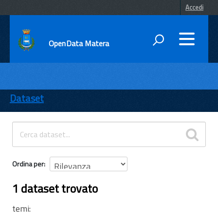
Accedi
OpenData Matera
DATI
ENTI
Dataset
TEMI
INFORMAZIONI
Ordina per
1 dataset trovato
temi: