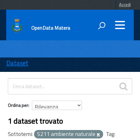
Accedi
OpenData Matera
DATI
ENTI
Dataset
TEMI
INFORMAZIONI
Ordina per
1 dataset trovato
Sottotemi:
5211 ambiente naturale
Tag: