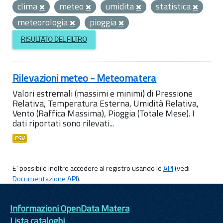
clima
meteo
umidita
statistica
meteorologia
pioggia
RISULTATO DEL FILTRO
Rilevazioni meteo - Meteomatera
Valori estremali (massimi e minimi) di Pressione
Relativa, Temperatura Esterna, Umidità Relativa,
Vento (Raffica Massima), Pioggia (Totale Mese). I
dati riportati sono rilevati...
CSV
E' possibile inoltre accedere al registro usando le
API
(vedi
Documentazione API
).
Informazioni OpenData Matera
Lista cataloghi