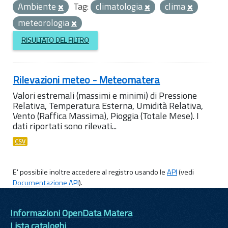
Ambiente
Tag:
climatologia
clima
meteorologia
RISULTATO DEL FILTRO
Rilevazioni meteo - Meteomatera
Valori estremali (massimi e minimi) di Pressione
Relativa, Temperatura Esterna, Umidità Relativa,
Vento (Raffica Massima), Pioggia (Totale Mese). I
dati riportati sono rilevati...
CSV
E' possibile inoltre accedere al registro usando le
API
(vedi
Documentazione API
).
Informazioni OpenData Matera
Lista cataloghi