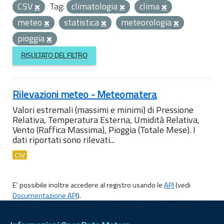
CSV
Tag:
climatologia
clima
meteo
statistica
meteorologia
pioggia
RISULTATO DEL FILTRO
Rilevazioni meteo - Meteomatera
Valori estremali (massimi e minimi) di Pressione
Relativa, Temperatura Esterna, Umidità Relativa,
Vento (Raffica Massima), Pioggia (Totale Mese). I
dati riportati sono rilevati...
CSV
E' possibile inoltre accedere al registro usando le
API
(vedi
Documentazione API
).