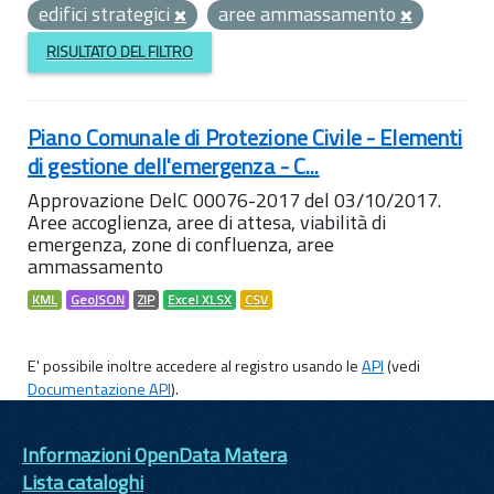
edifici strategici
aree ammassamento
RISULTATO DEL FILTRO
Piano Comunale di Protezione Civile - Elementi
di gestione dell'emergenza - C...
Approvazione DelC 00076-2017 del 03/10/2017.
Aree accoglienza, aree di attesa, viabilità di
emergenza, zone di confluenza, aree
ammassamento
KML
GeoJSON
ZIP
Excel XLSX
CSV
E' possibile inoltre accedere al registro usando le
API
(vedi
Documentazione API
).
Informazioni OpenData Matera
Lista cataloghi