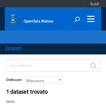
Accedi
OpenData Matera
DATI
ENTI
Dataset
TEMI
INFORMAZIONI
Ordina per
1 dataset trovato
temi: