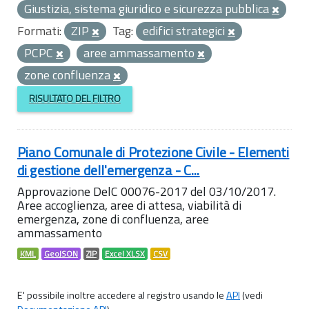
Giustizia, sistema giuridico e sicurezza pubblica
Formati:
ZIP
Tag:
edifici strategici
PCPC
aree ammassamento
zone confluenza
RISULTATO DEL FILTRO
Piano Comunale di Protezione Civile - Elementi
di gestione dell'emergenza - C...
Approvazione DelC 00076-2017 del 03/10/2017.
Aree accoglienza, aree di attesa, viabilità di
emergenza, zone di confluenza, aree
ammassamento
KML
GeoJSON
ZIP
Excel XLSX
CSV
E' possibile inoltre accedere al registro usando le
API
(vedi