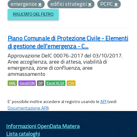
emergenze
edifici strategici
PCPC
RISULTATO DEL FILTRO
Piano Comunale di Protezione Civile - Elementi
di gestione dell'emergenza - C...
Approvazione DelC 00076-2017 del 03/10/2017.
Aree accoglienza, aree di attesa, viabilità di
emergenza, zone di confluenza, aree
ammassamento
KML
GeoJSON
ZIP
Excel XLSX
CSV
E' possibile inoltre accedere al registro usando le
API
(vedi
Documentazione API
).
Informazioni OpenData Matera
Lista cataloghi