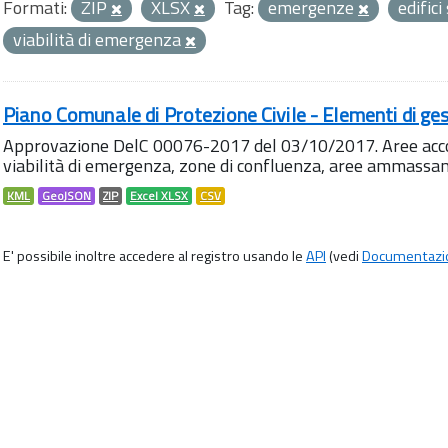
Formati:
ZIP
XLSX
Tag:
emergenze
edifici
viabilità di emergenza
Piano Comunale di Protezione Civile - Elementi di ges
Approvazione DelC 00076-2017 del 03/10/2017. Aree accog
viabilità di emergenza, zone di confluenza, aree ammass
KML
GeoJSON
ZIP
Excel XLSX
CSV
E' possibile inoltre accedere al registro usando le
API
(vedi
Documentazi