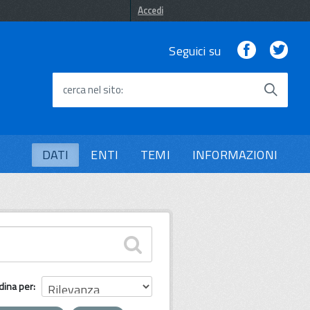
Accedi
Facebook
Twi
Seguici su
cerca nel sito
DATI
ENTI
TEMI
INFORMAZIONI
dina per