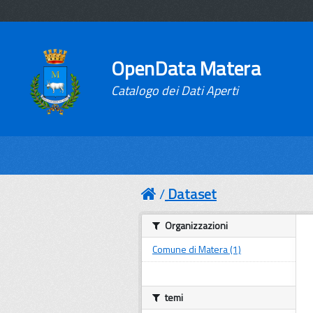
OpenData Matera
Catalogo dei Dati Aperti
Dataset
Organizzazioni
Comune di Matera (1)
temi