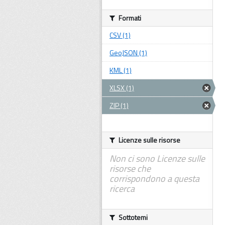
Formati
CSV (1)
GeoJSON (1)
KML (1)
XLSX (1)
ZIP (1)
Licenze sulle risorse
Non ci sono Licenze sulle
risorse che
corrispondono a questa
ricerca
Sottotemi