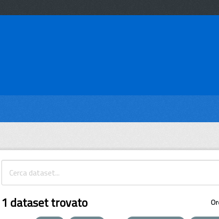
1 dataset trovato
Or