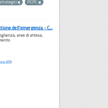
 strategici
PCPC
tione dell'emergenza - C...
lienza, aree di attesa,
amento
one API
).