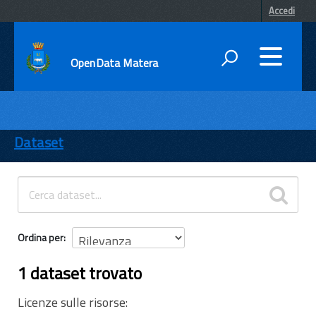
Accedi
OpenData Matera
DATI
ENTI
Dataset
TEMI
INFORMAZIONI
Ordina per
1 dataset trovato
Licenze sulle risorse: