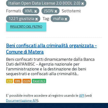
Italian Open Data License 2.0 (IODL 2.0)
Formati:
XML
JSON
Sottotemi:
1221 giustizia
Tag:
mafia
RISULTATO DEL FILTRO
Beni confiscati alla criminalità organizzata -
Comune di Matera
Beni confiscati tratti dinamicamente dalla Banca
Dati dell'ANBSC - Agenzia nazionale per
l'amministrazione e la destinazione dei beni
sequestrati e confiscati alla criminalità...
CSV
XML
JSON
Excel XLS
E' possibile inoltre accedere al registro usando le
API
(vedi
Documentazione API
).