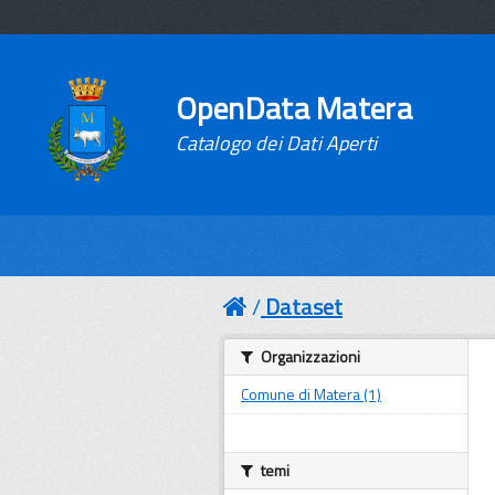
OpenData Matera
Catalogo dei Dati Aperti
Dataset
Organizzazioni
Comune di Matera (1)
temi