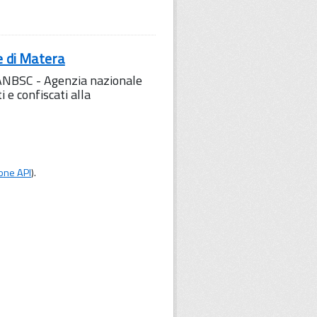
e di Matera
l'ANBSC - Agenzia nazionale
 e confiscati alla
one API
).