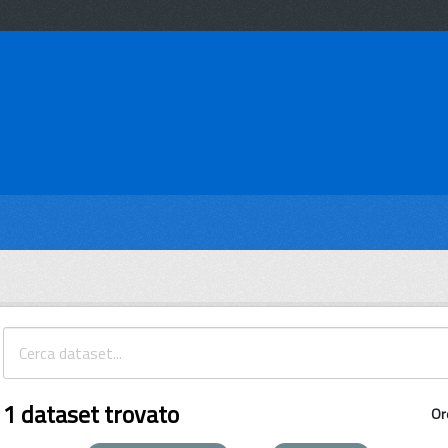
1 dataset trovato
Or