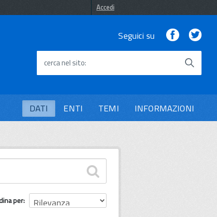
Accedi
Facebook
Twi
Seguici su
cerca nel sito
DATI
ENTI
TEMI
INFORMAZIONI
dina per