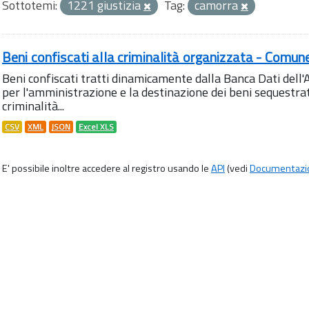
Sottotemi:
1221 giustizia
Tag:
camorra
Beni confiscati alla criminalità organizzata - Comun
Beni confiscati tratti dinamicamente dalla Banca Dati del
per l'amministrazione e la destinazione dei beni sequestrati
criminalità...
CSV
XML
JSON
Excel XLS
E' possibile inoltre accedere al registro usando le
API
(vedi
Documentazi