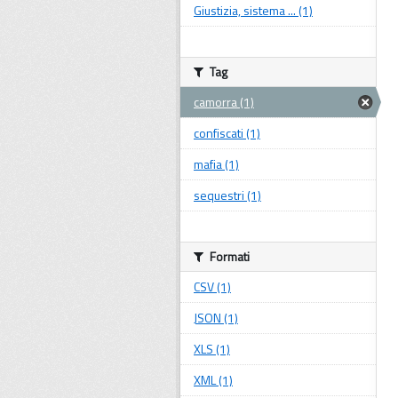
Giustizia, sistema ... (1)
Tag
camorra (1)
confiscati (1)
mafia (1)
sequestri (1)
Formati
CSV (1)
JSON (1)
XLS (1)
XML (1)