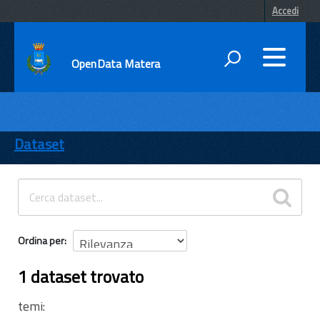
Accedi
OpenData Matera
DATI
ENTI
Dataset
TEMI
INFORMAZIONI
Ordina per
1 dataset trovato
temi: