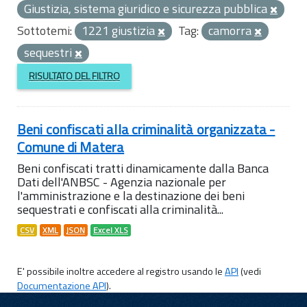
Giustizia, sistema giuridico e sicurezza pubblica
Sottotemi:
1221 giustizia
Tag:
camorra
sequestri
RISULTATO DEL FILTRO
Beni confiscati alla criminalità organizzata -
Comune di Matera
Beni confiscati tratti dinamicamente dalla Banca
Dati dell'ANBSC - Agenzia nazionale per
l'amministrazione e la destinazione dei beni
sequestrati e confiscati alla criminalità...
CSV
XML
JSON
Excel XLS
E' possibile inoltre accedere al registro usando le
API
(vedi
Documentazione API
).