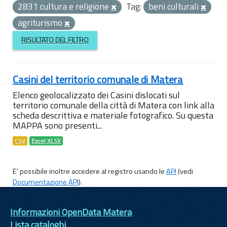
2831 cultura e religione
Tag:
beni culturali
agriturismo
RISULTATO DEL FILTRO
Casini del territorio comunale di Matera
Elenco geolocalizzato dei Casini dislocati sul
territorio comunale della città di Matera con link alla
scheda descrittiva e materiale fotografico. Su questa
MAPPA sono presenti...
CSV
Excel XLSX
E' possibile inoltre accedere al registro usando le
API
(vedi
Documentazione API
).
Informazioni OpenData Matera
Lista cataloghi