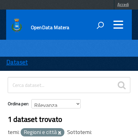
Accedi
OpenData Matera
DATI
ENTI
Dataset
TEMI
INFORMAZIONI
Ordina per
1 dataset trovato
temi:
Regioni e città
Sottotemi: