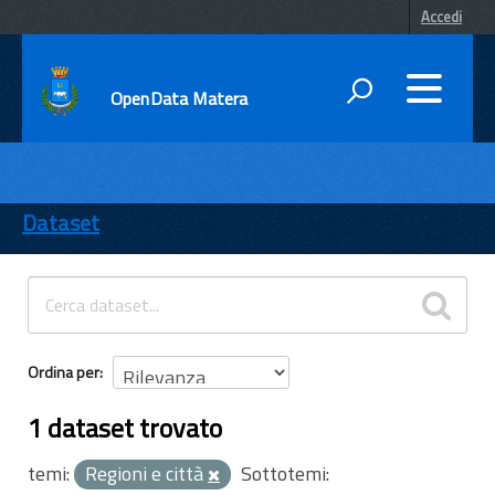
Accedi
OpenData Matera
DATI
ENTI
Dataset
TEMI
INFORMAZIONI
Ordina per
1 dataset trovato
temi:
Regioni e città
Sottotemi: