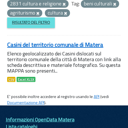
2831 cultura e religione
Tag:
beni culturali
agriturismo
cultura
RISULTATO DEL FILTRO
Casini del territorio comunale di Matera
Elenco geolocalizzato dei Casini dislocati sul
territorio comunale della città di Matera con link alla
scheda descrittiva e materiale fotografico. Su questa
MAPPA sono presenti...
CSV
Excel XLSX
E' possibile inoltre accedere al registro usando le
API
(vedi
Documentazione API
).
Informazioni OpenData Matera
Lista cataloghi