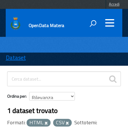
Accedi
OpenData Matera
DATI
ENTI
Dataset
TEMI
INFORMAZIONI
Ordina per
1 dataset trovato
Formati:
HTML
CSV
Sottotemi: