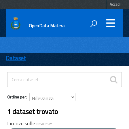
Accedi
OpenData Matera
DATI
ENTI
Dataset
TEMI
INFORMAZIONI
Ordina per
1 dataset trovato
Licenze sulle risorse: