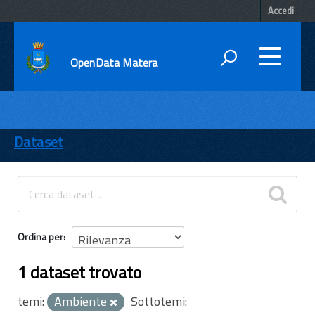
Accedi
OpenData Matera
DATI
ENTI
Dataset
TEMI
INFORMAZIONI
Ordina per
1 dataset trovato
temi:
Ambiente
Sottotemi: