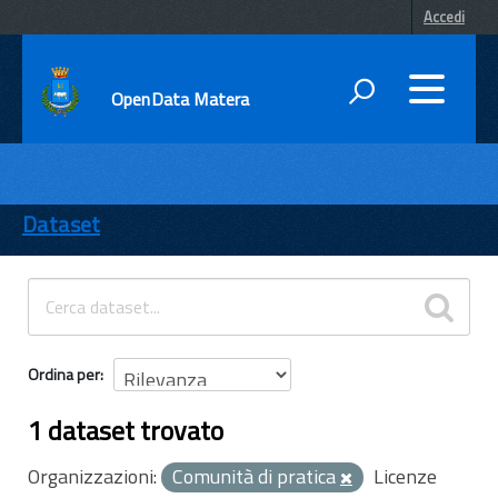
Accedi
OpenData Matera
DATI
ENTI
Dataset
TEMI
INFORMAZIONI
Ordina per
1 dataset trovato
Organizzazioni:
Comunità di pratica
Licenze