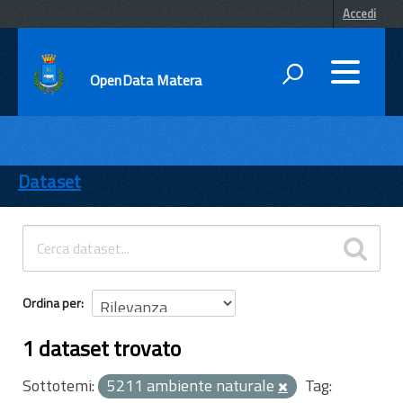
Accedi
OpenData Matera
DATI
ENTI
Dataset
TEMI
INFORMAZIONI
Ordina per
1 dataset trovato
Sottotemi:
5211 ambiente naturale
Tag: