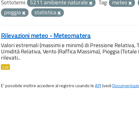
Sottotemi:
5211 ambiente naturale
Tag:
meteo
pioggia
statistica
Rilevazioni meteo - Meteomatera
Valori estremali (massimi e minimi) di Pressione Relativa,
Umidità Relativa, Vento (Raffica Massima), Pioggia (Totale M
rilevati...
CSV
E' possibile inoltre accedere al registro usando le
API
(vedi
Documentazi