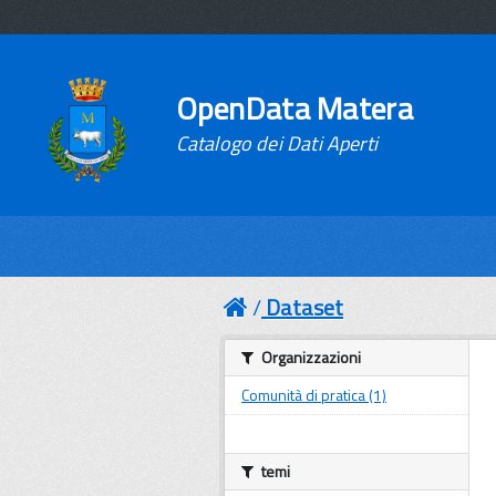
OpenData Matera
Catalogo dei Dati Aperti
Dataset
Organizzazioni
Comunità di pratica (1)
temi