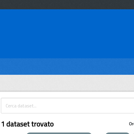
1 dataset trovato
Or