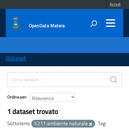
Accedi
OpenData Matera
DATI
ENTI
Dataset
TEMI
INFORMAZIONI
Ordina per
1 dataset trovato
Sottotemi:
5211 ambiente naturale
Tag: