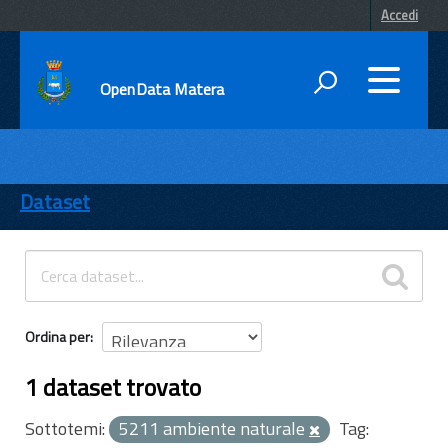
Accedi
OpenData Matera
DATI
ENTI
Dataset
TEMI
INFORMAZIONI
Ordina per
1 dataset trovato
Sottotemi:
5211 ambiente naturale
Tag: