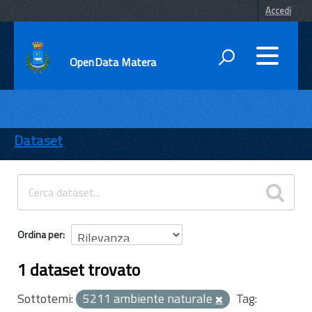
Accedi
OpenData Matera
DATI
ENTI
Dataset
TEMI
INFORMAZIONI
Ordina per
1 dataset trovato
Sottotemi:
5211 ambiente naturale
Tag: