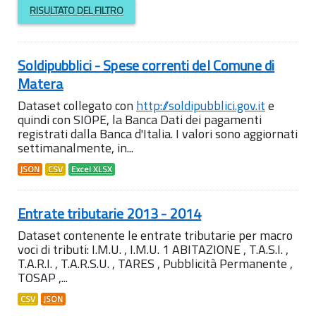
RISULTATO DEL FILTRO
Soldipubblici - Spese correnti del Comune di
Matera
Dataset collegato con
http://soldipubblici.gov.it
e
quindi con SIOPE, la Banca Dati dei pagamenti
registrati dalla Banca d'Italia. I valori sono aggiornati
settimanalmente, in...
JSON
CSV
Excel XLSX
Entrate tributarie 2013 - 2014
Dataset contenente le entrate tributarie per macro
voci di tributi: I.M.U. , I.M.U. 1 ABITAZIONE , T.A.S.I. ,
T.A.R.I. , T.A.R.S.U. , TARES , Pubblicità Permanente ,
TOSAP ,...
CSV
JSON