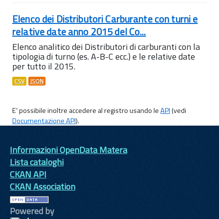
Elenco dei Distributori Carburante con turni e
relative date anno 2015 del Co...
Elenco analitico dei Distributori di carburanti con la
tipologia di turno (es. A-B-C ecc.) e le relative date
per tutto il 2015.
CSV
JSON
E' possibile inoltre accedere al registro usando le
API
(vedi
Documentazione API
).
Informazioni OpenData Matera
Lista cataloghi
CKAN API
CKAN Association
Powered by