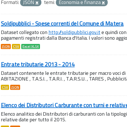
Formati:
JSON
temi:
Economia e finanza
Soldipubblici - Spese correnti del Comune di Matera
Dataset collegato con
http://soldipubblici.gov.it
e quindi con
pagamenti registrati dalla Banca d'Italia. I valori sono aggi
JSON
CSV
Excel XLSX
Entrate tributarie 2013 - 2014
Dataset contenente le entrate tributarie per macro voci di tri
ABITAZIONE , T.A.S.I. , T.A.R.I. , T.A.R.S.U. , TARES , Pubblic
CSV
JSON
Elenco dei Distributori Carburante con turni e relativ
Elenco analitico dei Distributori di carburanti con la tipologi
relative date per tutto il 2015.