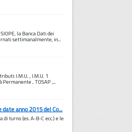
 SIOPE, la Banca Dati dei
ornati settimanalmente, in...
buti: I.M.U. , I.M.U. 1
ità Permanente , TOSAP ,...
e date anno 2015 del Co...
a di turno (es. A-B-C ecc.) e le