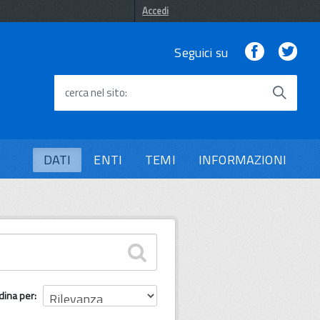
Accedi
Facebook
Twi
Seguici su
cerca nel sito
DATI
ENTI
TEMI
INFORMAZIONI
dina per