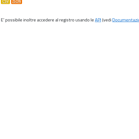
CSV
JSON
E' possibile inoltre accedere al registro usando le
API
(vedi
Documentazi