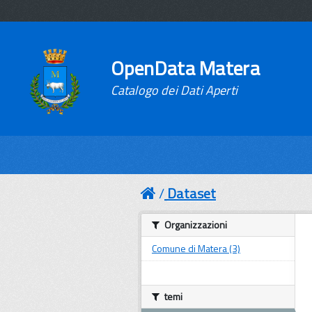
OpenData Matera
Catalogo dei Dati Aperti
Dataset
Organizzazioni
Comune di Matera (3)
temi