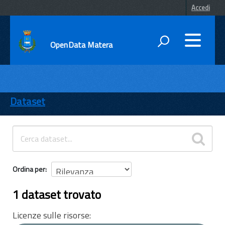
Accedi
OpenData Matera
DATI
ENTI
Dataset
TEMI
INFORMAZIONI
Ordina per
1 dataset trovato
Licenze sulle risorse: