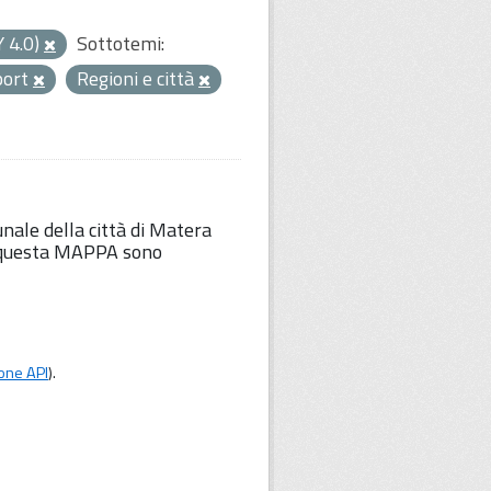
Y 4.0)
Sottotemi:
port
Regioni e città
unale della città di Matera
Su questa MAPPA sono
one API
).