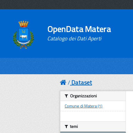
OpenData Matera
Catalogo dei Dati Aperti
Dataset
Organizzazioni
Comune di Matera (1)
temi