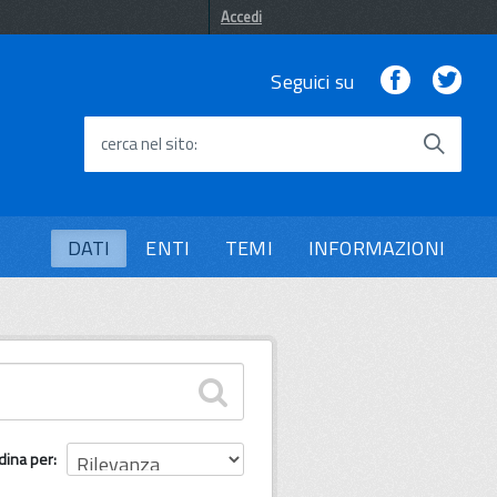
Accedi
Facebook
Twi
Seguici su
cerca nel sito
DATI
ENTI
TEMI
INFORMAZIONI
dina per