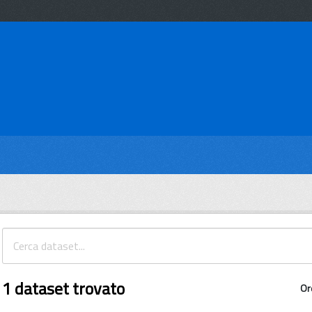
1 dataset trovato
Or