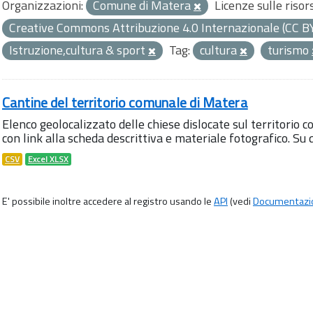
Organizzazioni:
Comune di Matera
Licenze sulle risor
Creative Commons Attribuzione 4.0 Internazionale (CC B
Istruzione,cultura & sport
Tag:
cultura
turismo
Cantine del territorio comunale di Matera
Elenco geolocalizzato delle chiese dislocate sul territorio 
con link alla scheda descrittiva e materiale fotografico. S
CSV
Excel XLSX
E' possibile inoltre accedere al registro usando le
API
(vedi
Documentazi