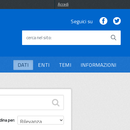
Accedi
Facebook
Twi
Seguici su
cerca nel sito
DATI
ENTI
TEMI
INFORMAZIONI
dina per