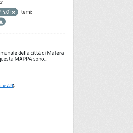
se:
Y 4.0)
temi:
comunale della città di Matera
u questa MAPPA sono...
one API
).