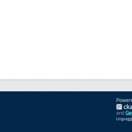
Power
and
Ge
Linguagg