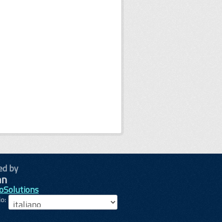
ed by
oSolutions
io