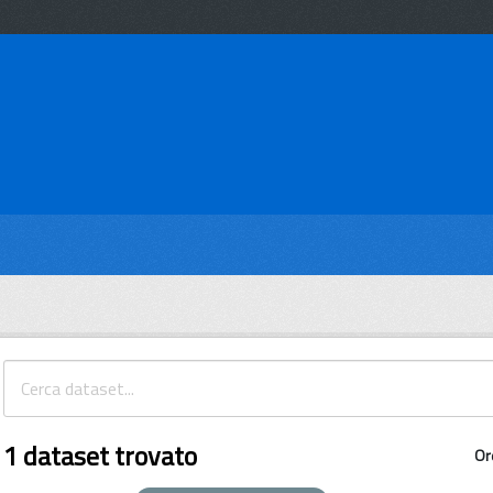
1 dataset trovato
Or