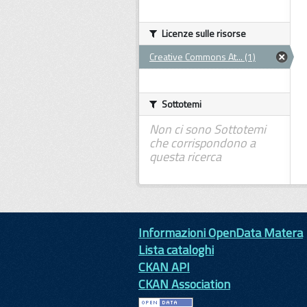
Licenze sulle risorse
Creative Commons At... (1)
Sottotemi
Non ci sono Sottotemi
che corrispondono a
questa ricerca
Informazioni OpenData Matera
Lista cataloghi
CKAN API
CKAN Association