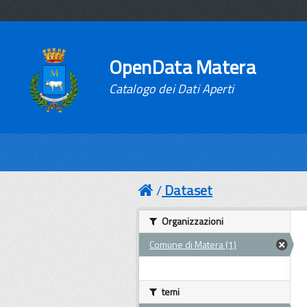
OpenData Matera
Catalogo dei Dati Aperti
Dataset
Organizzazioni
Comune di Matera (1)
temi