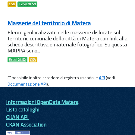
CSV
Excel XLSX
Masserie del territorio di Matera
Elenco geolocalizzato delle masserie dislocate sul
territorio comunale della città di Matera con link alla
scheda descrittiva e materiale fotografico. Su questa
MAPPA sono...
Excel XLSX
CSV
E' possibile inoltre accedere al registro usando le
API
(vedi
Documentazione API
).
Informazioni OpenData Matera
Lista cataloghi
CKAN API
CKAN Association