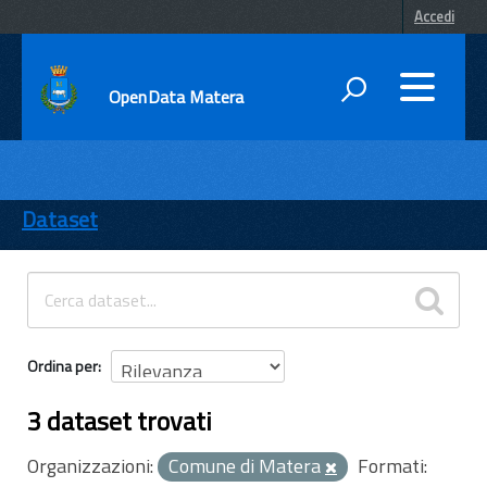
Accedi
OpenData Matera
DATI
ENTI
Dataset
TEMI
INFORMAZIONI
Ordina per
3 dataset trovati
Organizzazioni:
Comune di Matera
Formati: