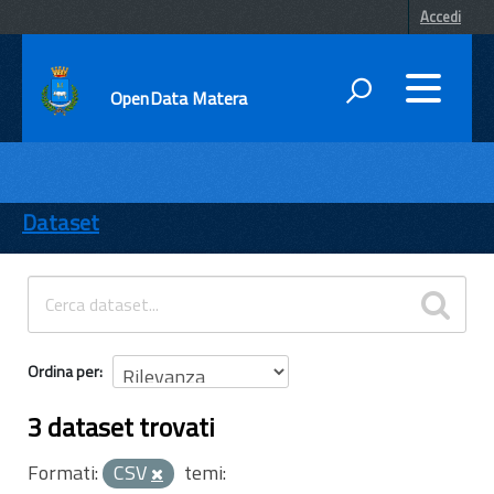
Accedi
OpenData Matera
DATI
ENTI
Dataset
TEMI
INFORMAZIONI
Ordina per
3 dataset trovati
Formati:
CSV
temi: