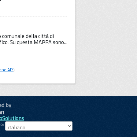
o comunale della città di
fico. Su questa MAPPA sono...
one API
).
ed by
oSolutions
io