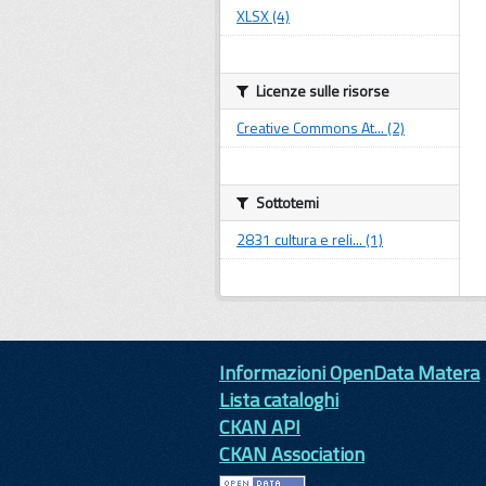
XLSX (4)
Licenze sulle risorse
Creative Commons At... (2)
Sottotemi
2831 cultura e reli... (1)
Informazioni OpenData Matera
Lista cataloghi
CKAN API
CKAN Association