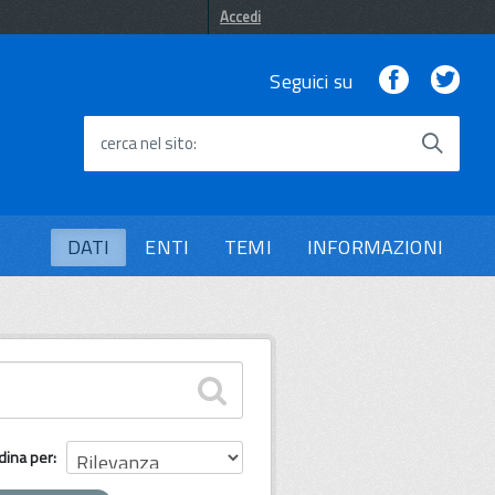
Accedi
Facebook
Twi
Seguici su
cerca nel sito
DATI
ENTI
TEMI
INFORMAZIONI
dina per