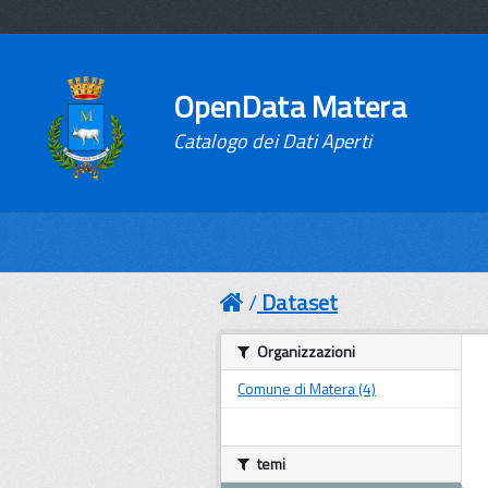
OpenData Matera
Catalogo dei Dati Aperti
Dataset
Organizzazioni
Comune di Matera (4)
temi