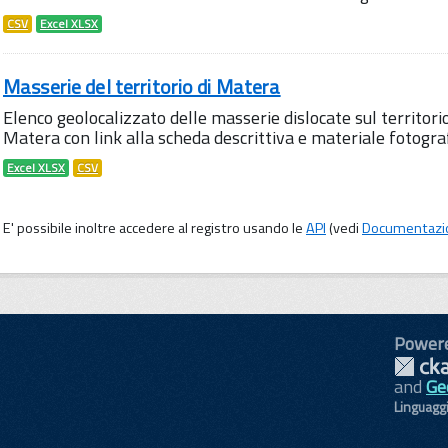
CSV
Excel XLSX
Masserie del territorio di Matera
Elenco geolocalizzato delle masserie dislocate sul territori
Matera con link alla scheda descrittiva e materiale fotogra
Excel XLSX
CSV
E' possibile inoltre accedere al registro usando le
API
(vedi
Documentazi
Power
and
Ge
Linguagg