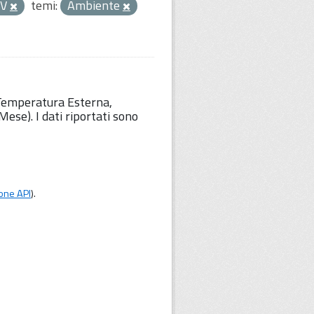
SV
temi:
Ambiente
 Temperatura Esterna,
ese). I dati riportati sono
one API
).