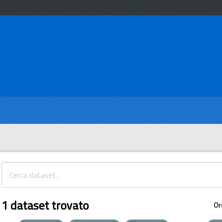
1 dataset trovato
Or