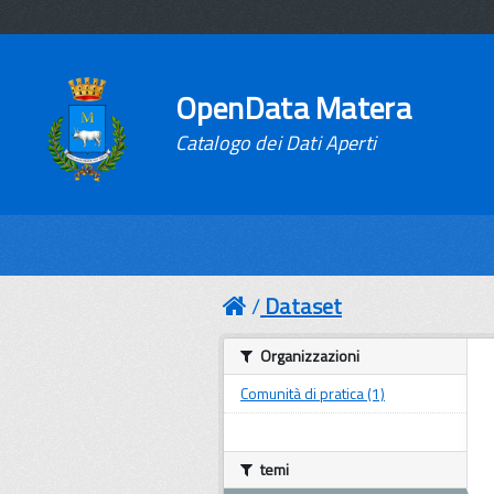
OpenData Matera
Catalogo dei Dati Aperti
Dataset
Organizzazioni
Comunità di pratica (1)
temi