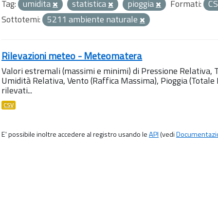
Tag:
umidita
statistica
pioggia
Formati:
C
Sottotemi:
5211 ambiente naturale
Rilevazioni meteo - Meteomatera
Valori estremali (massimi e minimi) di Pressione Relativa,
Umidità Relativa, Vento (Raffica Massima), Pioggia (Totale M
rilevati...
CSV
E' possibile inoltre accedere al registro usando le
API
(vedi
Documentazi