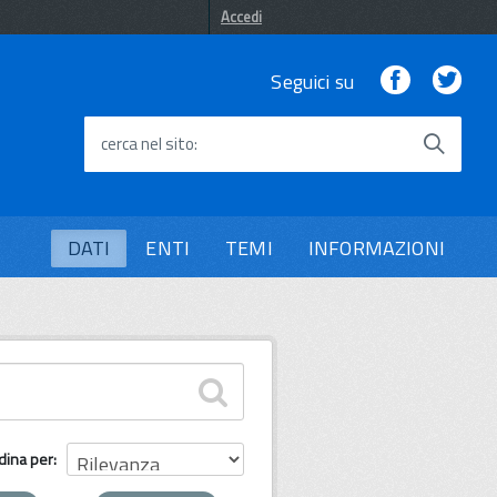
Accedi
Facebook
Twi
Seguici su
cerca nel sito
DATI
ENTI
TEMI
INFORMAZIONI
dina per