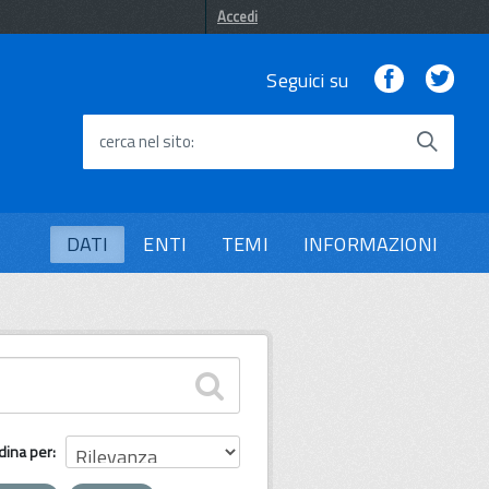
Accedi
Facebook
Twi
Seguici su
cerca nel sito
DATI
ENTI
TEMI
INFORMAZIONI
dina per