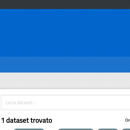
1 dataset trovato
Or