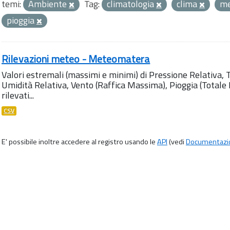
temi:
Ambiente
Tag:
climatologia
clima
m
pioggia
Rilevazioni meteo - Meteomatera
Valori estremali (massimi e minimi) di Pressione Relativa,
Umidità Relativa, Vento (Raffica Massima), Pioggia (Totale M
rilevati...
CSV
E' possibile inoltre accedere al registro usando le
API
(vedi
Documentazi