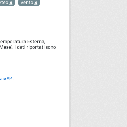
eteo
vento
 Temperatura Esterna,
ese). I dati riportati sono
one API
).