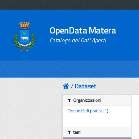
OpenData Matera
Catalogo dei Dati Aperti
Dataset
Organizzazioni
Comunità di pratica (1)
temi