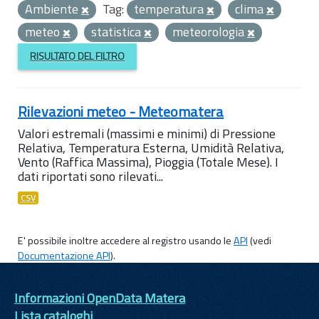
Ambiente
Tag:
temperatura
clima
meteo
statistica
meteorologia
RISULTATO DEL FILTRO
Rilevazioni meteo - Meteomatera
Valori estremali (massimi e minimi) di Pressione
Relativa, Temperatura Esterna, Umidità Relativa,
Vento (Raffica Massima), Pioggia (Totale Mese). I
dati riportati sono rilevati...
CSV
E' possibile inoltre accedere al registro usando le
API
(vedi
Documentazione API
).
Informazioni OpenData Matera
Lista cataloghi