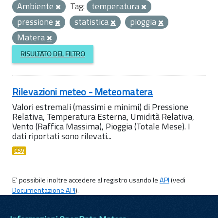
Ambiente
Tag:
temperatura
pressione
statistica
pioggia
Matera
RISULTATO DEL FILTRO
Rilevazioni meteo - Meteomatera
Valori estremali (massimi e minimi) di Pressione
Relativa, Temperatura Esterna, Umidità Relativa,
Vento (Raffica Massima), Pioggia (Totale Mese). I
dati riportati sono rilevati...
CSV
E' possibile inoltre accedere al registro usando le
API
(vedi
Documentazione API
).