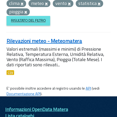
clima
meteo
vento
statistica
pioggia
RISULTATO DEL FILTRO
Rilevazioni meteo - Meteomatera
Valori estremali (massimi e minimi) di Pressione
Relativa, Temperatura Esterna, Umidità Relativa,
Vento (Raffica Massima), Pioggia (Totale Mese). I
dati riportati sono rilevati...
CSV
E' possibile inoltre accedere al registro usando le
API
(vedi
Documentazione API
).
Informazioni OpenData Matera
Lista cataloghi