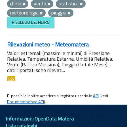
clima
vento
statistica
meteorologia
pioggia
RISULTATO DEL FILTRO
Rilevazioni meteo - Meteomatera
Valori estremali (massimi e minimi) di Pressione
Relativa, Temperatura Esterna, Umidità Relativa,
Vento (Raffica Massima), Pioggia (Totale Mese). I
dati riportati sono rilevati...
CSV
E' possibile inoltre accedere al registro usando le
API
(vedi
Documentazione API
).
Informazioni OpenData Matera
Lista cataloghi