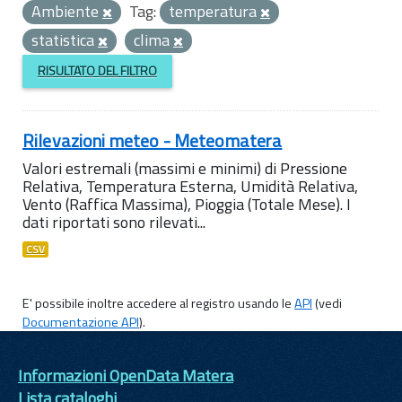
Ambiente
Tag:
temperatura
statistica
clima
RISULTATO DEL FILTRO
Rilevazioni meteo - Meteomatera
Valori estremali (massimi e minimi) di Pressione
Relativa, Temperatura Esterna, Umidità Relativa,
Vento (Raffica Massima), Pioggia (Totale Mese). I
dati riportati sono rilevati...
CSV
E' possibile inoltre accedere al registro usando le
API
(vedi
Documentazione API
).
Informazioni OpenData Matera
Lista cataloghi