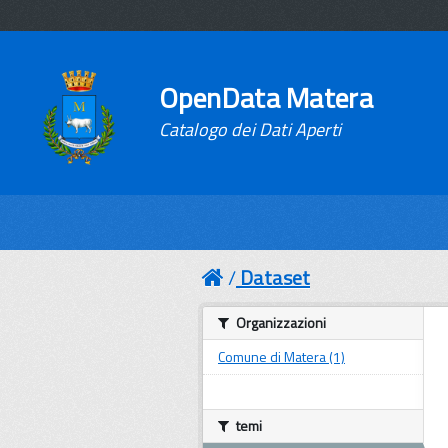
OpenData Matera
Catalogo dei Dati Aperti
Dataset
Organizzazioni
Comune di Matera (1)
temi