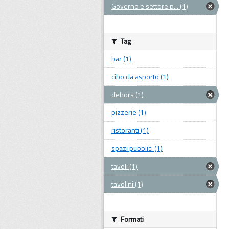
Governo e settore p... (1)
Tag
bar (1)
cibo da asporto (1)
dehors (1)
pizzerie (1)
ristoranti (1)
spazi pubblici (1)
tavoli (1)
tavolini (1)
Formati