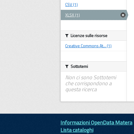
CSV (1)
XLSX (1)
Licenze sulle risorse
Creative Commons At... (1)
Sottotemi
Non ci sono Sottotemi
che corrispondono a
questa ricerca
Informazioni OpenData Matera
Lista cataloghi