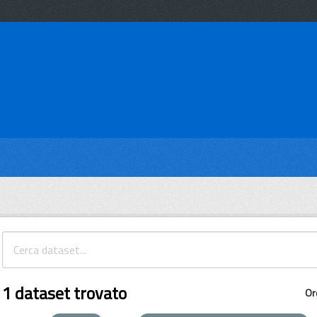
1 dataset trovato
Or