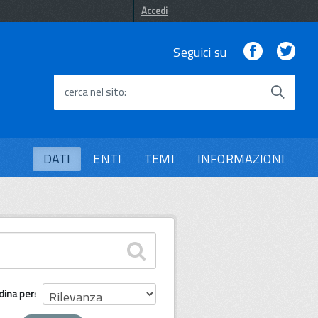
Accedi
Facebook
Twi
Seguici su
cerca nel sito
DATI
ENTI
TEMI
INFORMAZIONI
dina per