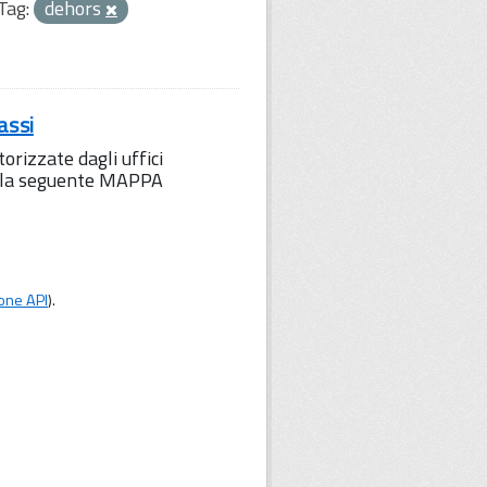
Tag:
dehors
assi
orizzate dagli uffici
to la seguente MAPPA
one API
).