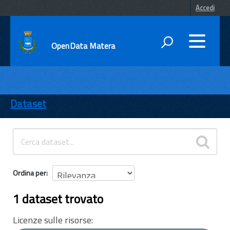
Accedi
OpenData Matera
DATI
ENTI
Dataset
TEMI
INFORMAZIONI
Ordina per
1 dataset trovato
Licenze sulle risorse: