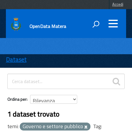
Accedi
OpenData Matera
DATI
ENTI
Dataset
TEMI
INFORMAZIONI
Ordina per
1 dataset trovato
temi:
Governo e settore pubblico
Tag: