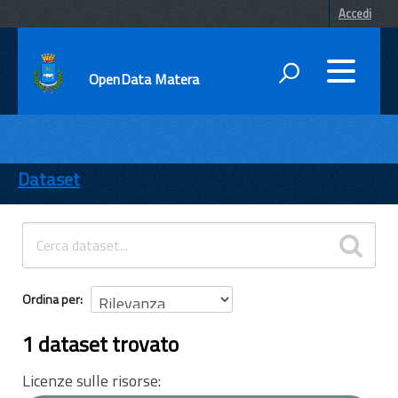
Accedi
OpenData Matera
DATI
ENTI
Dataset
TEMI
INFORMAZIONI
Ordina per
1 dataset trovato
Licenze sulle risorse: