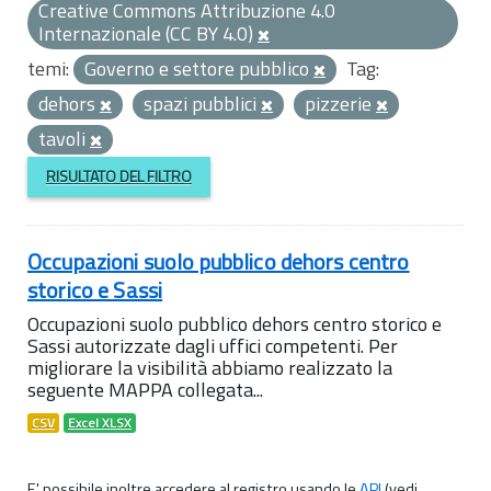
Creative Commons Attribuzione 4.0
Internazionale (CC BY 4.0)
temi:
Governo e settore pubblico
Tag:
dehors
spazi pubblici
pizzerie
tavoli
RISULTATO DEL FILTRO
Occupazioni suolo pubblico dehors centro
storico e Sassi
Occupazioni suolo pubblico dehors centro storico e
Sassi autorizzate dagli uffici competenti. Per
migliorare la visibilità abbiamo realizzato la
seguente MAPPA collegata...
CSV
Excel XLSX
E' possibile inoltre accedere al registro usando le
API
(vedi