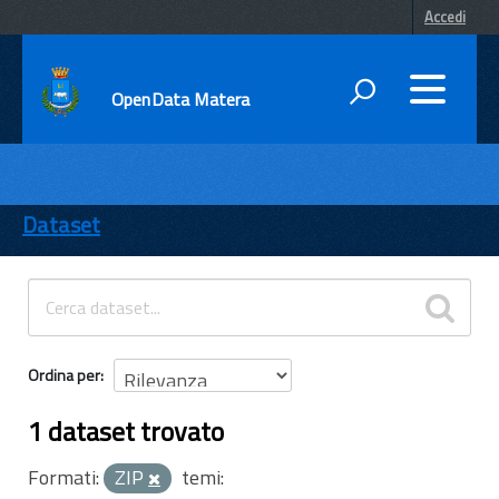
Accedi
OpenData Matera
DATI
ENTI
Dataset
TEMI
INFORMAZIONI
Ordina per
1 dataset trovato
Formati:
ZIP
temi: