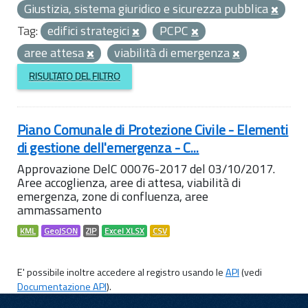
Giustizia, sistema giuridico e sicurezza pubblica
Tag:
edifici strategici
PCPC
aree attesa
viabilità di emergenza
RISULTATO DEL FILTRO
Piano Comunale di Protezione Civile - Elementi
di gestione dell'emergenza - C...
Approvazione DelC 00076-2017 del 03/10/2017.
Aree accoglienza, aree di attesa, viabilità di
emergenza, zone di confluenza, aree
ammassamento
KML
GeoJSON
ZIP
Excel XLSX
CSV
E' possibile inoltre accedere al registro usando le
API
(vedi
Documentazione API
).