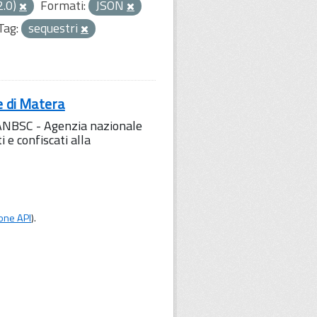
2.0)
Formati:
JSON
Tag:
sequestri
e di Matera
l'ANBSC - Agenzia nazionale
 e confiscati alla
one API
).