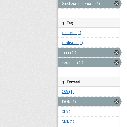
Giustizia, sistema ... (1)
Tag
camorra (1)
confiscati (1)
mafia (1)
sequestri (1)
Formati
CSV (1)
JSON (1)
XLS (1)
XML (1)