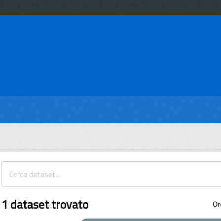
1 dataset trovato
Or