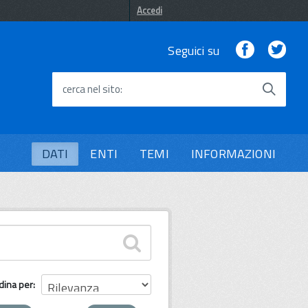
Accedi
Facebook
Twi
Seguici su
cerca nel sito
DATI
ENTI
TEMI
INFORMAZIONI
dina per