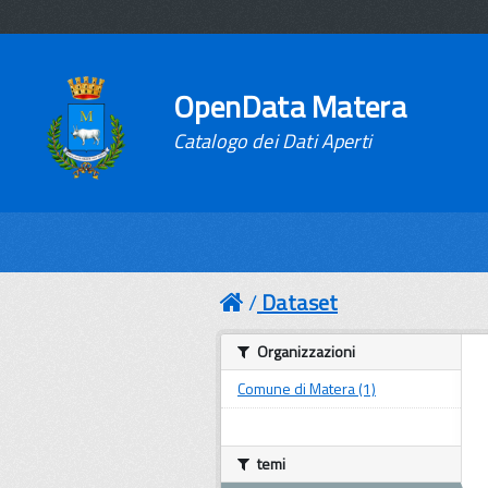
OpenData Matera
Catalogo dei Dati Aperti
Dataset
Organizzazioni
Comune di Matera (1)
temi