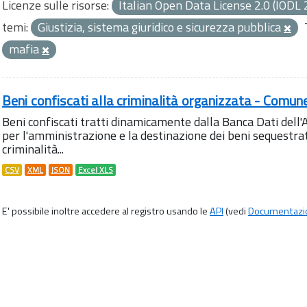
Licenze sulle risorse:
Italian Open Data License 2.0 (IODL 
temi:
Giustizia, sistema giuridico e sicurezza pubblica
mafia
Beni confiscati alla criminalità organizzata - Comun
Beni confiscati tratti dinamicamente dalla Banca Dati del
per l'amministrazione e la destinazione dei beni sequestrati
criminalità...
CSV
XML
JSON
Excel XLS
E' possibile inoltre accedere al registro usando le
API
(vedi
Documentazi