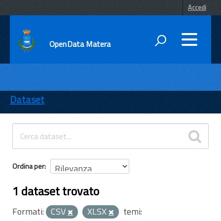
Accedi
OpenData Matera
DATI
ENTI
Dataset
TEMI
INFORMAZIONI
Ordina per
1 dataset trovato
Formati:
CSV
XLSX
temi: