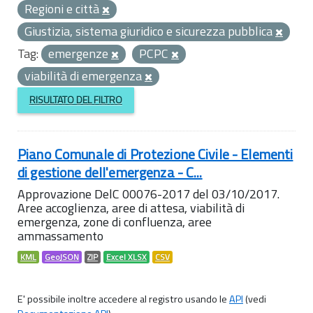
Regioni e città
Giustizia, sistema giuridico e sicurezza pubblica
Tag:
emergenze
PCPC
viabilità di emergenza
RISULTATO DEL FILTRO
Piano Comunale di Protezione Civile - Elementi
di gestione dell'emergenza - C...
Approvazione DelC 00076-2017 del 03/10/2017.
Aree accoglienza, aree di attesa, viabilità di
emergenza, zone di confluenza, aree
ammassamento
KML
GeoJSON
ZIP
Excel XLSX
CSV
E' possibile inoltre accedere al registro usando le
API
(vedi