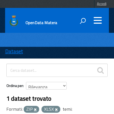
Accedi
OpenData Matera
DATI
ENTI
Dataset
TEMI
INFORMAZIONI
Ordina per
1 dataset trovato
Formati:
ZIP
XLSX
temi: