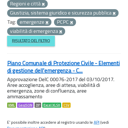
Regioni e città
Giustizia, sistema giuridico e sicurezza pubblica
Tag:
emergenze
PCPC
viabilità di emergenza
RISULTATO DEL FILTRO
Piano Comunale di Protezione Civile - Elementi
di gestione dell'emergenza - C...
Approvazione DelC 00076-2017 del 03/10/2017.
Aree accoglienza, aree di attesa, viabilità di
emergenza, zone di confluenza, aree
ammassamento
KML
GeoJSON
ZIP
Excel XLSX
CSV
E' possibile inoltre accedere al registro usando le
API
(vedi