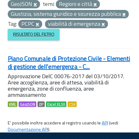
GeoJSON
temi:
Regioni e città
Giustizia, sistema giuridico e sicurezza pubblica
Tag:
PCPC
viabilità di emergenza
RISULTATO DEL FILTRO
Piano Comunale di Protezione Civile - Elementi
di gestione dell'emergenza - C...
Approvazione DelC 00076-2017 del 03/10/2017.
Aree accoglienza, aree di attesa, viabilità di
emergenza, zone di confluenza, aree
ammassamento
KML
GeoJSON
ZIP
Excel XLSX
CSV
E' possibile inoltre accedere al registro usando le
API
(vedi
Documentazione API
).