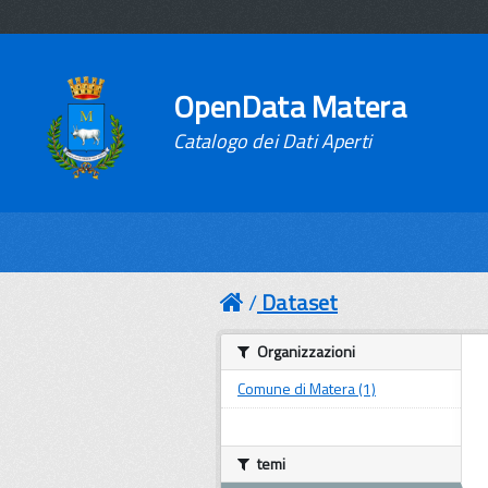
OpenData Matera
Catalogo dei Dati Aperti
Dataset
Organizzazioni
Comune di Matera (1)
temi