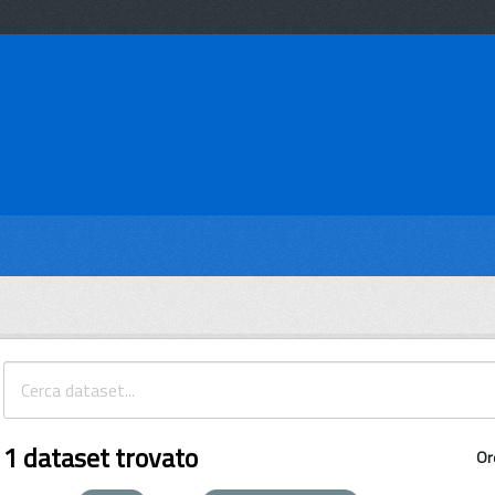
1 dataset trovato
Or