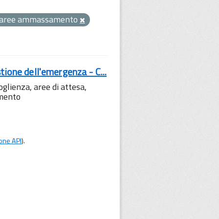
aree ammassamento
tione dell'emergenza - C...
lienza, aree di attesa,
amento
one API
).