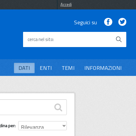
Accedi
Facebook
Twi
Seguici su
cerca nel sito
DATI
ENTI
TEMI
INFORMAZIONI
dina per