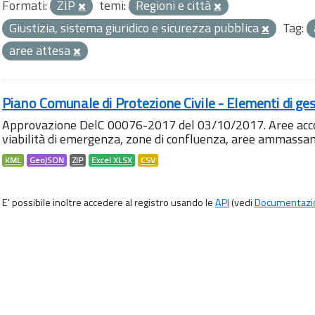
Formati:
ZIP
temi:
Regioni e città
Giustizia, sistema giuridico e sicurezza pubblica
Tag:
aree attesa
Piano Comunale di Protezione Civile - Elementi di ges
Approvazione DelC 00076-2017 del 03/10/2017. Aree accog
viabilità di emergenza, zone di confluenza, aree ammass
KML
GeoJSON
ZIP
Excel XLSX
CSV
E' possibile inoltre accedere al registro usando le
API
(vedi
Documentazi