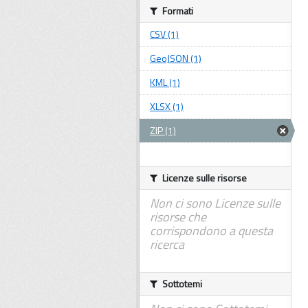
Formati
CSV (1)
GeoJSON (1)
KML (1)
XLSX (1)
ZIP (1)
Licenze sulle risorse
Non ci sono Licenze sulle
risorse che
corrispondono a questa
ricerca
Sottotemi