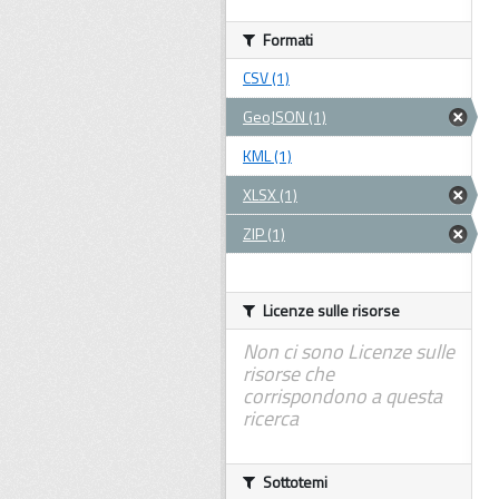
Formati
CSV (1)
GeoJSON (1)
KML (1)
XLSX (1)
ZIP (1)
Licenze sulle risorse
Non ci sono Licenze sulle
risorse che
corrispondono a questa
ricerca
Sottotemi