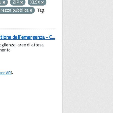
N
ZIP
XLSX
curezza pubblica
Tag:
tione dell'emergenza - C...
lienza, aree di attesa,
amento
one API
).