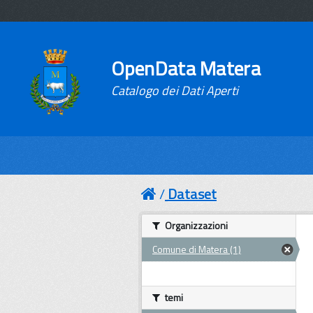
OpenData Matera
Catalogo dei Dati Aperti
Dataset
Organizzazioni
Comune di Matera (1)
temi