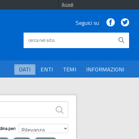
Accedi
Facebook
Twi
Seguici su
cerca nel sito
DATI
ENTI
TEMI
INFORMAZIONI
dina per