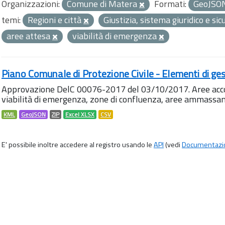
Organizzazioni:
Comune di Matera
Formati:
GeoJSO
temi:
Regioni e città
Giustizia, sistema giuridico e si
aree attesa
viabilità di emergenza
Piano Comunale di Protezione Civile - Elementi di ges
Approvazione DelC 00076-2017 del 03/10/2017. Aree accog
viabilità di emergenza, zone di confluenza, aree ammass
KML
GeoJSON
ZIP
Excel XLSX
CSV
E' possibile inoltre accedere al registro usando le
API
(vedi
Documentazi