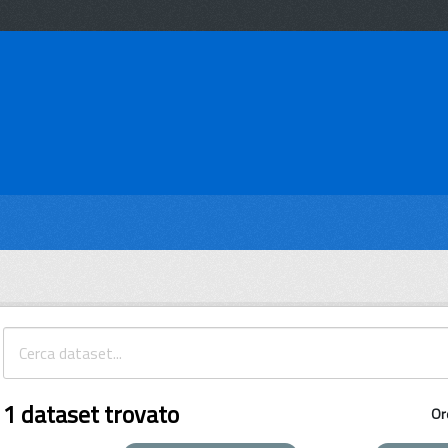
1 dataset trovato
Or